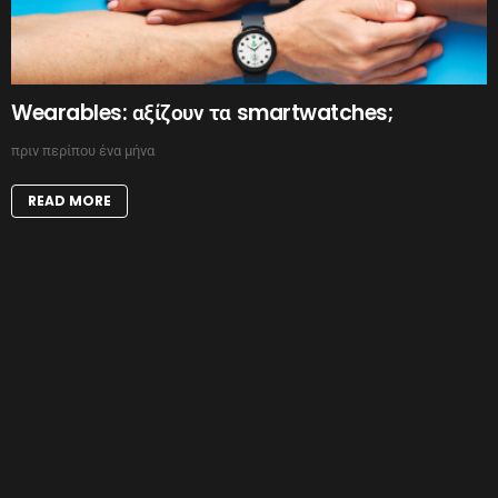
Wearables: αξίζουν τα smartwatches;
πριν περίπου ένα μήνα
READ MORE