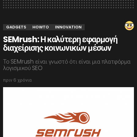
GADGETS
HOWTO
INNOVATION
SEMrush: Η καλύτερη εφαρμογή
διαχείρισης κοινωνικών μέσων
Το SEMrush είναι γνωστό ότι είναι μια πλατφόρμα
λογισμικού SEO
πριν 6 χρόνια