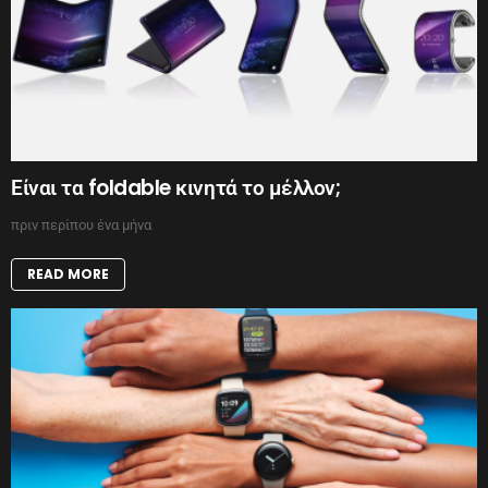
Είναι τα foldable κινητά το μέλλον;
πριν περίπου ένα μήνα
READ MORE