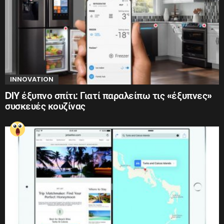
INNOVATION
DIY έξυπνο σπίτι: Γιατί παραλείπω τις «έξυπνες»
συσκευές κουζίνας