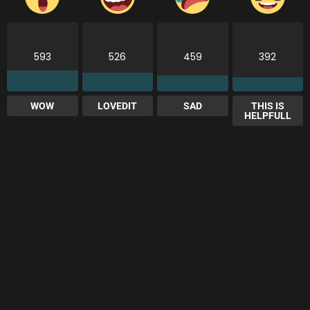
593
526
459
392
WOW
LOVEDIT
SAD
THIS IS
HELPFULL