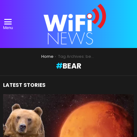
Menu
You are here:
Home
Tag Archives: bear
BEAR
LATEST STORIES