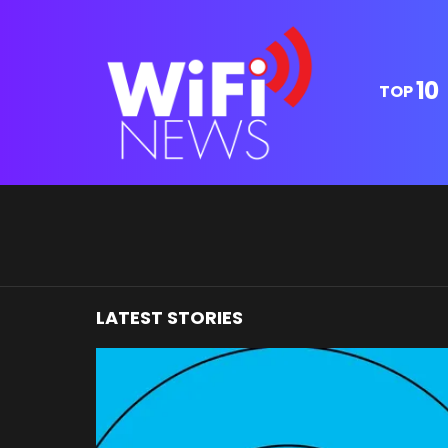
10
TOP
You are here:
LATEST STORIES