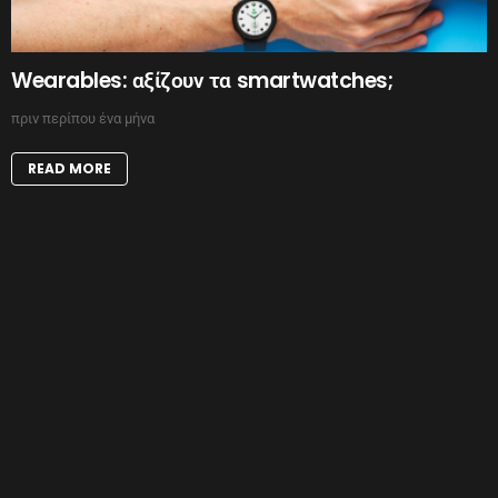
Wearables: αξίζουν τα smartwatches;
πριν περίπου ένα μήνα
READ MORE