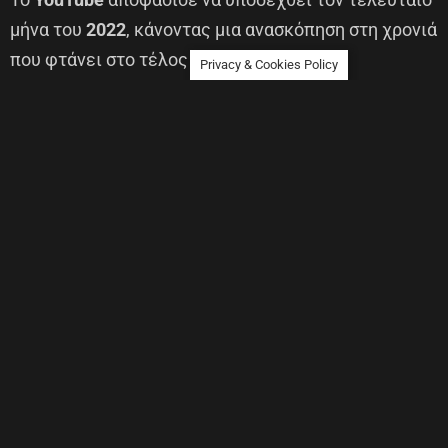
μήνα του
2022
, κάνοντας μια ανασκόπηση στη χρονιά
που φτάνει στο τέλος της.
Privacy & Cookies Policy
Αναλυτικότερα, η πασίγνωστη βίντεο πλατφόρμα
έδωσε στα φώτα της δημοσιότητας τις επίσημες
λίστες με τα πιο viral βίντεο, τα πιο επιτυχημένα
κανάλια, αλλά και τα πιο επιτυχημένα shorts και
τραγούδια, τις οποίες και μπορείτε να βρείτε
παρακάτω.
Τα κορυφαία Trending βίντεο του YouTube για
το 2022:
Το βίντεο που έσπασε τα viral κοντέρ φέτος ήταν το
άκρως συγκινητικό αποχαιρετιστήριο μήνυμα του
Technoblade
.
Πρόκειται για τον γνωστό Minecraft