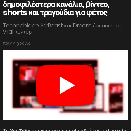
δημοφιλέστερα κανάλια, βίντεο,
shorts και τραγούδια για φέτος
Technoblade, MrBeast και Dream έσπασαν τα
viral κοντέρ
πριν 4 χρόνια
Το
YouTube
αποφάσισε να υποδεχθεί τον τελευταίο