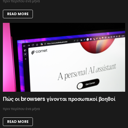
πριν περίπου ένα μήνα
READ MORE
Πώς οι browsers γίνονται προσωπικοί βοηθοί
πριν περίπου ένα μήνα
READ MORE