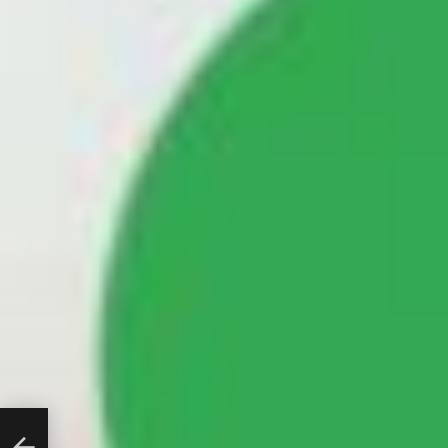
 για
κά