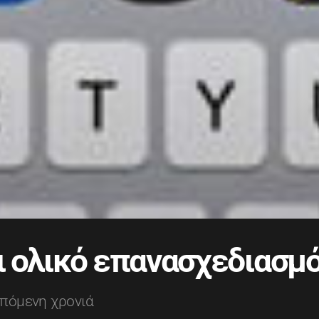
ι ολικό επανασχεδιασμό
επόμενη χρονιά