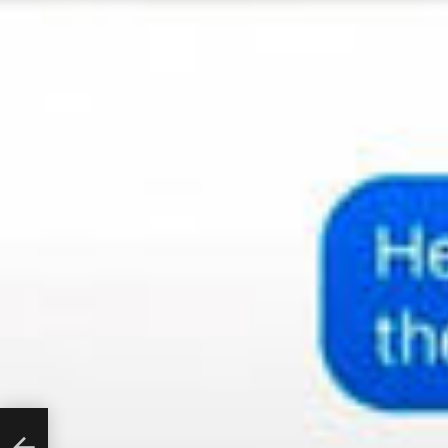
όπος
στες