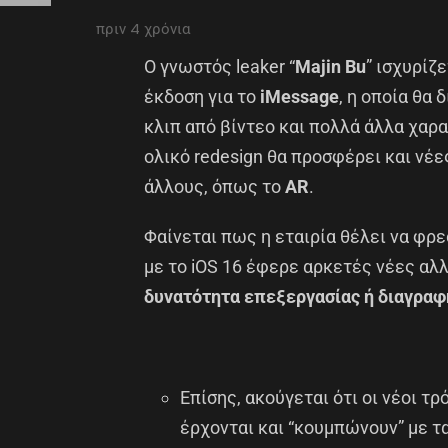
πριν 4 χρόνια
Ο γνωστός leaker “
Majin Bu
” ισχυρίζε
έκδοση για το
iMessage
, η οποία θα 
κλιπ από βίντεο και πολλά άλλα χαρα
ολικό redesign θα προσφέρει και νέε
άλλους, όπως το
AR
.
Φαίνεται πως η εταιρία θέλει να φρε
με το iOS 16 έφερε αρκετές νέες αλ
δυνατότητα επεξεργασίας ή διαγραφ
Επίσης, ακούγεται ότι οι νέοι τ
έρχονται και “κουμπώνουν” με τα