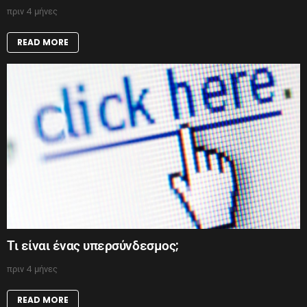
πριν 4 μήνες
READ MORE
Τι είναι ένας υπερσύνδεσμος;
πριν 4 μήνες
READ MORE