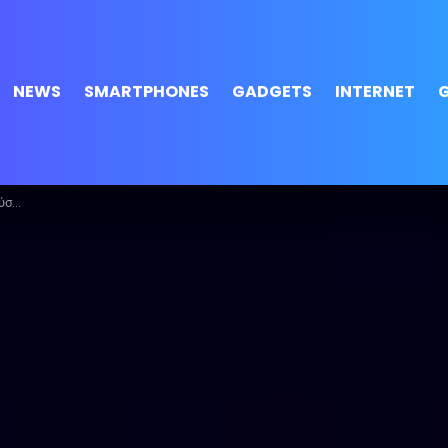
NEWS
SMARTPHONES
GADGETS
INTERNET
e σας