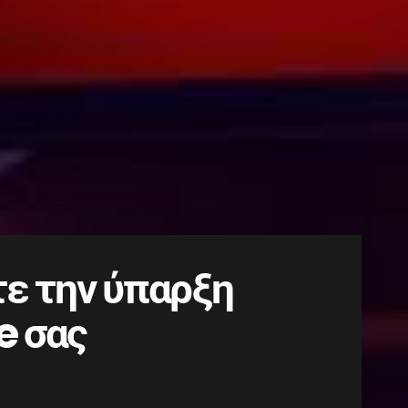
ε την ύπαρξη
e σας