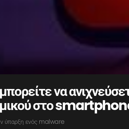
πορείτε να ανιχνεύσετ
σμικού στο smartphon
ην ύπαρξη ενός malware