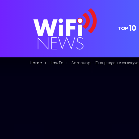
10
TOP
You are here:
Home
HowTo
Samsung – Έτσι μπορείτε να ανιχνεύσετε την ύπαρξη κακόβουλου λογισμικού στο smartphon