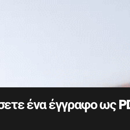
ετε ένα έγγραφο ως P