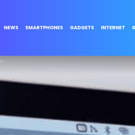
NEWS
SMARTPHONES
GADGETS
INTERNET
ματα