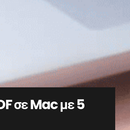
DF σε Mac με 5