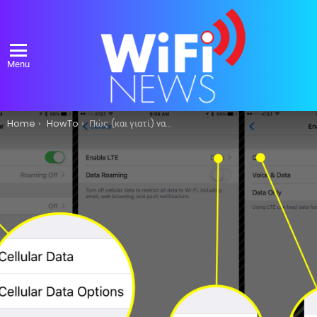
Menu
You are here:
Home
HowTo
Πώς (και γιατί) να απενεργοποιήσετε το LTE στο iPhone σας