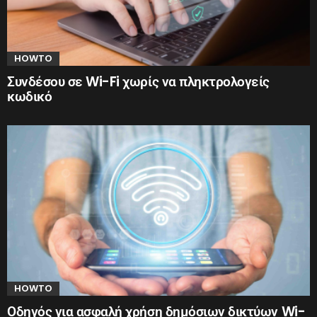
HOWTO
Συνδέσου σε Wi-Fi χωρίς να πληκτρολογείς
κωδικό
HOWTO
Οδηγός για ασφαλή χρήση δημόσιων δικτύων Wi-