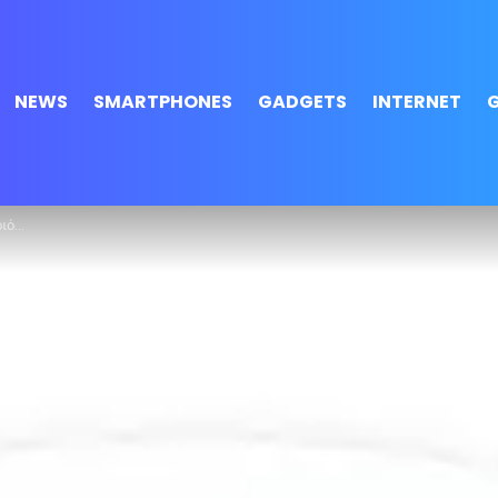
NEWS
SMARTPHONES
GADGETS
INTERNET
φίες