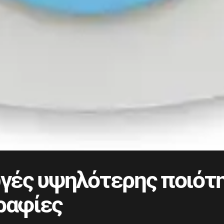
ές υψηλότερης ποιότη
ραφίες