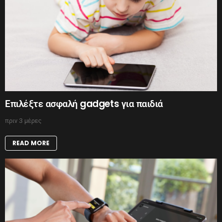
Επιλέξτε ασφαλή gadgets για παιδιά
πριν 3 μέρες
READ MORE