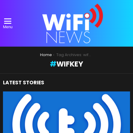
Menu
You are here:
Home
Tag Archives: wifkey
WIFKEY
LATEST STORIES