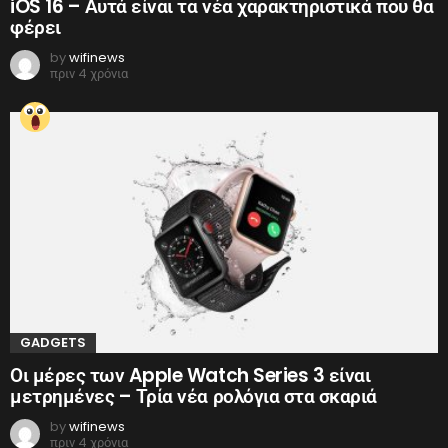
iOS 16 – Αυτά είναι τα νέα χαρακτηριστικά που θα
φέρει
by
wifinews
πριν 4 χρόνια
GADGETS
Οι μέρες των Apple Watch Series 3 είναι
μετρημένες – Τρία νέα ρολόγια στα σκαριά
by
wifinews
πριν 4 χρόνια