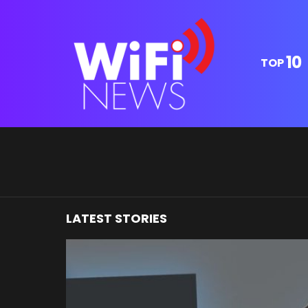
10
TOP
You are here:
LATEST STORIES