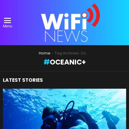
Menu
You are here:
Home
Tag Archives: Oceanic+
OCEANIC+
LATEST STORIES