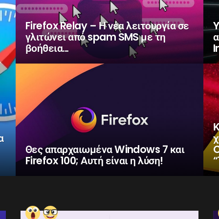
Firefox Relay – Η νέα λειτουργία σε
Y
γλιτώνει από spam SMS με τη
α
βοήθεια…
I
Κ
α
χ
Θες απαρχαιωμένα Windows 7 και
C
Firefox 100; Αυτή είναι η λύση!
“