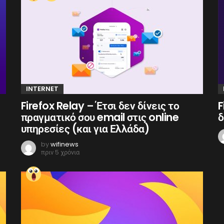
INTERNET
Firefox Relay – Έτσι δεν δίνεις το
F
πραγματικό σου email στις online
δ
υπηρεσίες (και για Ελλάδα)
by
wifinews
πριν 5 χρόνια