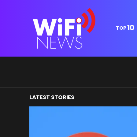
10
TOP
You are here:
LATEST STORIES