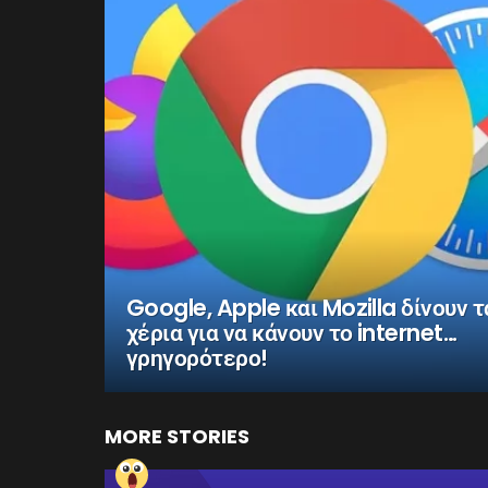
Google, Apple και Mozilla δίνουν τ
χέρια για να κάνουν το internet…
γρηγορότερο!
MORE STORIES