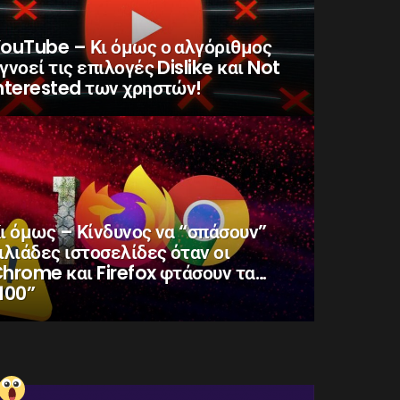
ouTube – Κι όμως ο αλγόριθμος
γνοεί τις επιλογές Dislike και Not
nterested των χρηστών!
ι όμως – Κίνδυνος να “σπάσουν”
ιλιάδες ιστοσελίδες όταν οι
hrome και Firefox φτάσουν τα…
100”