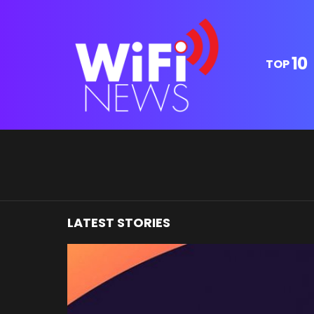
10
TOP
You are here:
LATEST STORIES