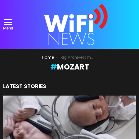
Menu
You are here:
Home
Tag Archives: mozart
MOZART
LATEST STORIES