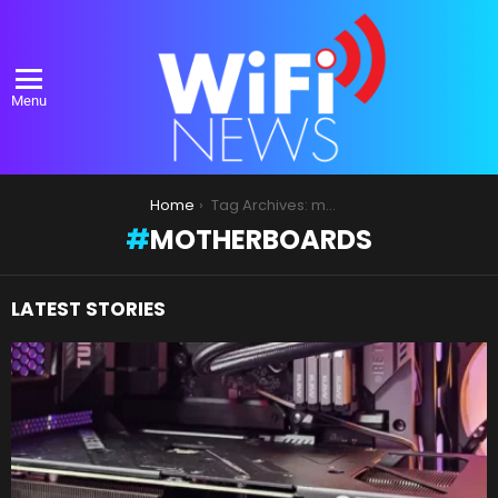
Menu
You are here:
Home
Tag Archives: motherboards
MOTHERBOARDS
LATEST STORIES