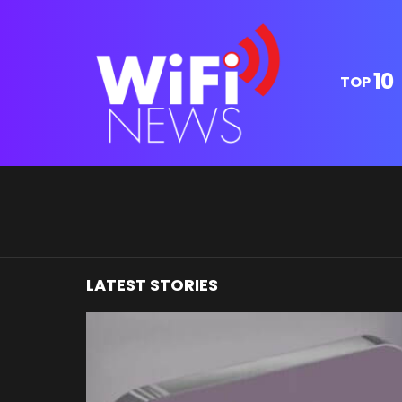
10
TOP
You are here:
LATEST STORIES