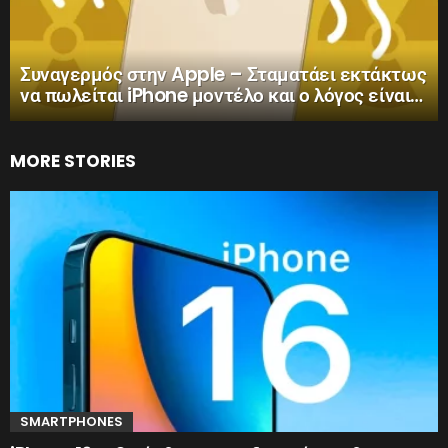
Συναγερμός στην Apple – Σταματάει εκτάκτως
να πωλείται iPhone μοντέλο και ο λόγος είναι…
MORE STORIES
SMARTPHONES