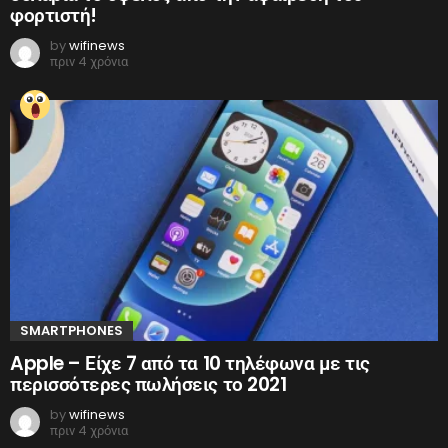
φορτιστή!
by
wifinews
πριν 4 χρόνια
SMARTPHONES
Apple – Είχε 7 από τα 10 τηλέφωνα με τις
περισσότερες πωλήσεις το 2021
by
wifinews
πριν 4 χρόνια