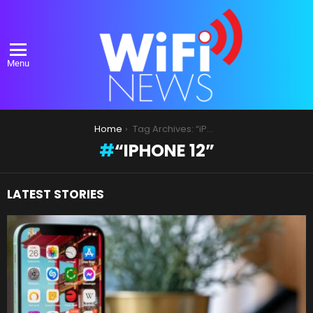
Menu
You are here:
Home
Tag Archives: “iPhone 12”
“IPHONE 12”
LATEST STORIES