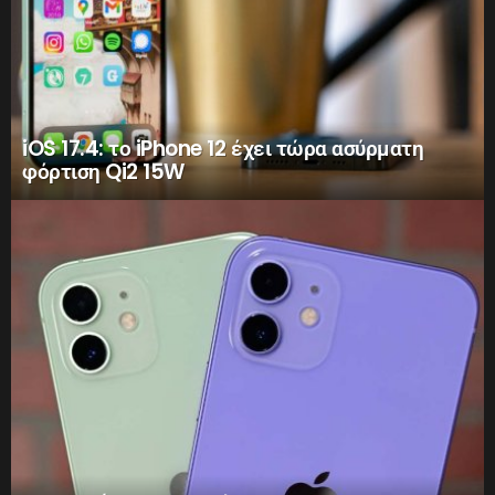
iOS 17.4: το iPhone 12 έχει τώρα ασύρματη
φόρτιση Qi2 15W