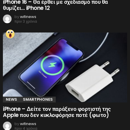
iPhone 16 – Θα έρθει με σχεδιασμό που θα
θυμίζει… iPhone 12
by
wifinews
πριν 3 χρόνια
NEWS
SMARTPHONES
iPhone – Δείτε τον παράξενο φορτιστή της
Apple που δεν κυκλοφόρησε ποτέ (φωτο)
by
wifinews
πριν 4 χρόνια