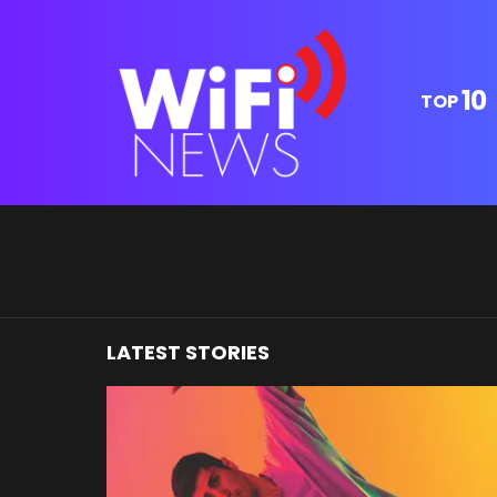
10
TOP
You are here:
LATEST STORIES