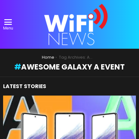
Menu
You are here:
Home
Tag Archives: Awesome Galaxy A Event
AWESOME GALAXY A EVENT
LATEST STORIES