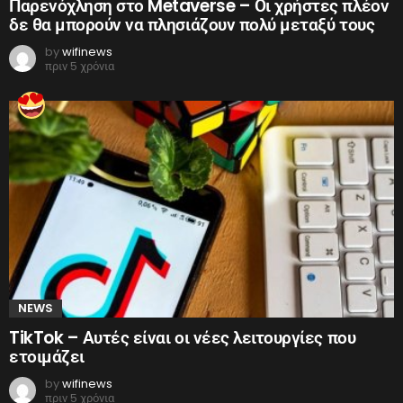
Παρενόχληση στο Metaverse – Οι χρήστες πλέον
δε θα μπορούν να πλησιάζουν πολύ μεταξύ τους
by
wifinews
πριν 5 χρόνια
NEWS
TikTok – Αυτές είναι οι νέες λειτουργίες που
ετοιμάζει
by
wifinews
πριν 5 χρόνια