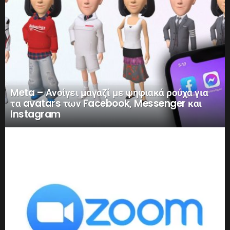
Meta – Ανοίγει μαγαζί με ψηφιακά ρούχα για
τα avatars των Facebook, Messenger και
Instagram