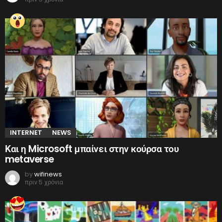
INTERNET
NEWS
Και η Microsoft μπαίνει στην κούρσα του
metaverse
by
wifinews
πριν 5 χρόνια