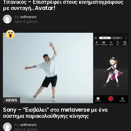
Τιτανικός – Επιστρέφει στους κινηματογράφους
με συνταγή…Avatar!
by
wifinews
πριν 4 χρόνια
NEWS
Sony – “Εισβάλει” στο metaverse με ένα
σύστημα παρακολούθησης κίνησης
by
wifinews
πριν 4 χρόνια