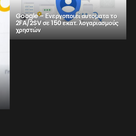
Google – Ενεργοποιεί αυτόματα το
2FA/2SV σε 150 εκατ. λογαριασμούς
χρηστών