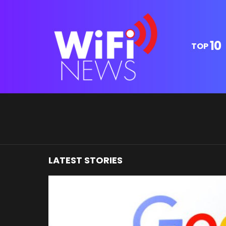
10
TOP
You are here:
LATEST STORIES