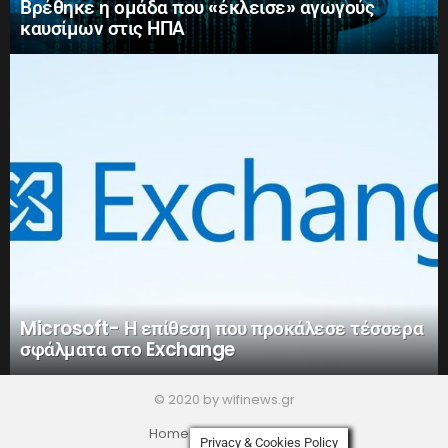
Βρέθηκε η ομάδα που «έκλεισε» αγωγούς
καυσίμων στις ΗΠΑ
Microsoft- Η επίθεση που προκάλεσε τέσσερα
σφάλματα στο Exchange
© 2020 by wifinews.gr
Home
Privacy Policy
Privacy & Cookies Policy