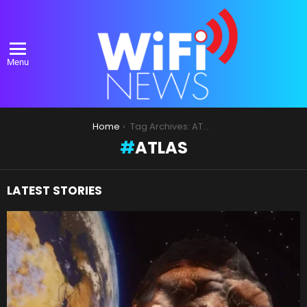
Menu
You are here:
Home
Tag Archives: ATLAS
ATLAS
LATEST STORIES