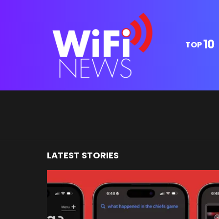
10
TOP
You are here:
LATEST STORIES