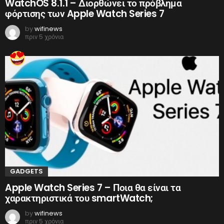
WatchOS 8.1.1 – Διορθώνει το πρόβλημα
φόρτισης των Apple Watch Series 7
by
wifinews
πριν 5 χρόνια
GADGETS
Apple Watch Series 7 – Ποια θα είναι τα
χαρακτηριστικά του smartWatch;
by
wifinews
πριν 5 χρόνια