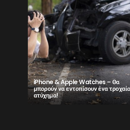
iPhone & Apple Watches – Θα
μπορούν να εντοπίσουν ένα τροχαί
ατύχημα!