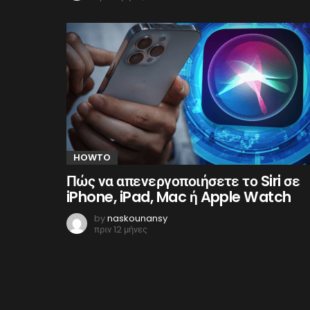
HOWTO
Πώς να απενεργοποιήσετε το Siri σε
iPhone, iPad, Mac ή Apple Watch
by
naskounansy
πριν 12 μήνες