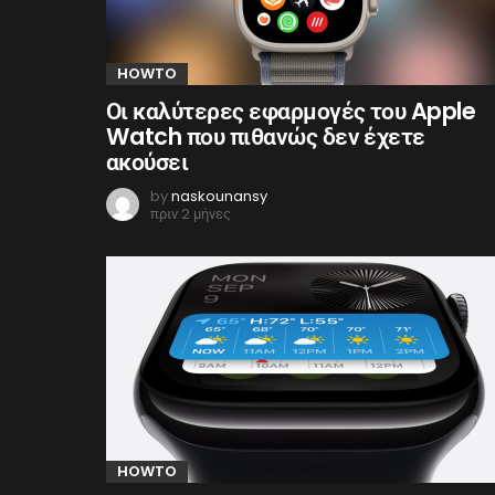
HOWTO
Οι καλύτερες εφαρμογές του Apple
Watch που πιθανώς δεν έχετε
ακούσει
by
naskounansy
πριν 2 μήνες
HOWTO