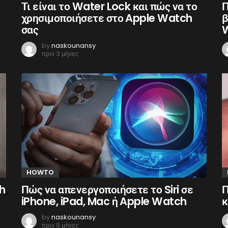
Τι είναι το Water Lock και πώς να το
Π
χρησιμοποιήσετε στο Apple Watch
β
σας
by
naskounansy
πριν 3 μήνες
HOWTO
h
Πώς να απενεργοποιήσετε το Siri σε
Π
iPhone, iPad, Mac ή Apple Watch
κ
by
naskounansy
πριν 9 μήνες