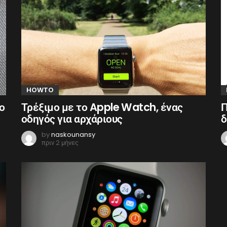
HOWTO
ο
Τρέξιμο με το Apple Watch, ένας
Π
οδηγός για αρχάριους
δ
by
naskounansy
πριν 2 μήνες