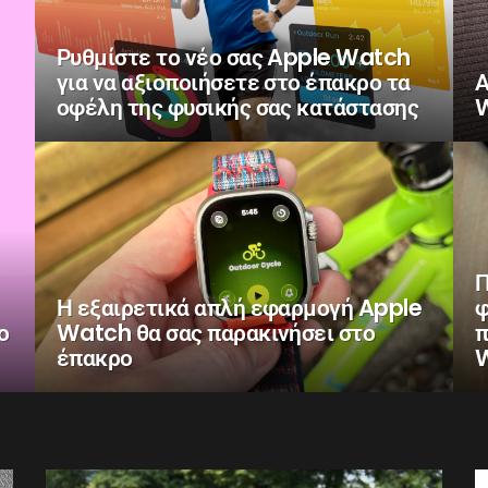
Ρυθμίστε το νέο σας Apple Watch
για να αξιοποιήσετε στο έπακρο τα
Α
οφέλη της φυσικής σας κατάστασης
W
Π
Η εξαιρετικά απλή εφαρμογή Apple
φ
ο
Watch θα σας παρακινήσει στο
π
έπακρο
W