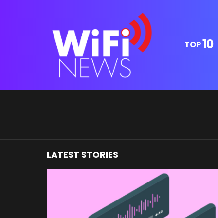
10
TOP
You are here:
LATEST STORIES