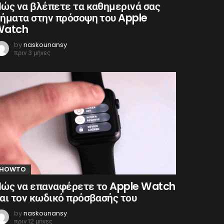
ώς να βλέπετε τα καθημερινά σας
ήματα στην πρόσοψη του Apple
Watch
by
naskounansy
πριν 3 μήνες
HOWTO
ώς να επαναφέρετε το Apple Watch
αι τον κωδικό πρόσβασής του
by
naskounansy
πριν 12 μήνες