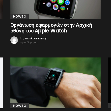
HOWTO
Οργάνωση εφαρμογών στην Αρχική
οθόνη του Apple Watch
by
naskounansy
πριν 2 μήνες
HOWTO