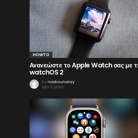
HOWTO
Ανανεώστε το Apple Watch σας με τ
watchOS 2
by
naskounansy
πριν 2 μήνες