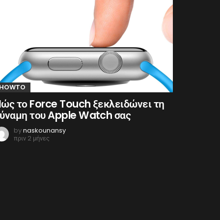
HOWTO
ώς το Force Touch ξεκλειδώνει τη
ύναμη του Apple Watch σας
by
naskounansy
πριν 2 μήνες