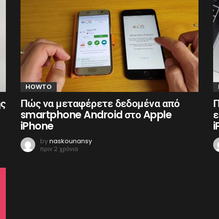
HOWTO
ης
Πώς να μεταφέρετε δεδομένα από
Π
smartphone Android στο Apple
ε
iPhone
i
by
naskounansy
πριν 2 χρόνια