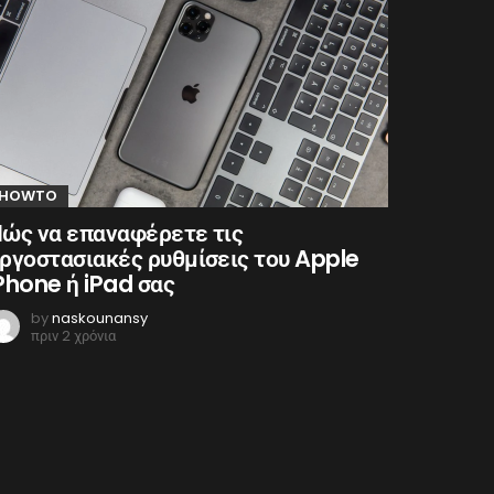
HOWTO
ώς να επαναφέρετε τις
ργοστασιακές ρυθμίσεις του Apple
Phone ή iPad σας
by
naskounansy
πριν 2 χρόνια