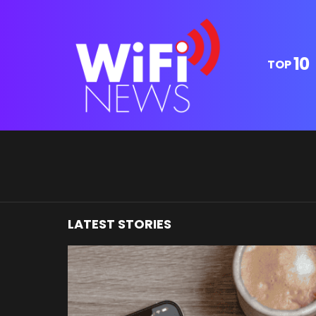
10
TOP
You are here:
LATEST STORIES