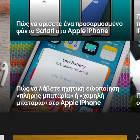
Π
Πώς να ορίσετε ένα προσαρμοσμένο
π
φόντο Safari στο Apple iPhone
i
Πώς να λάβετε ηχητική ειδοποίηση
«πλήρης μπαταρία» ή «χαμηλή
Π
μπαταρία» στο Apple iPhone
ο