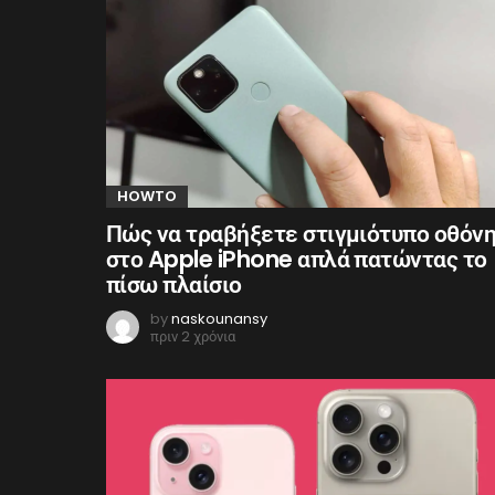
HOWTO
Πώς να τραβήξετε στιγμιότυπο οθόν
στο Apple iPhone απλά πατώντας το
πίσω πλαίσιο
by
naskounansy
πριν 2 χρόνια