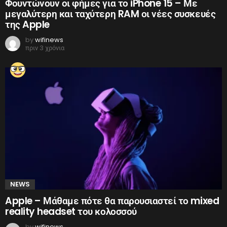
Φουντώνουν οι φήμες για το iPhone 15 – Με
μεγαλύτερη και ταχύτερη RAM οι νέες συσκευές
της Apple
by
wifinews
πριν 3 χρόνια
NEWS
Apple – Μάθαμε πότε θα παρουσιαστεί το mixed
reality headset του κολοσσού
by
wifinews