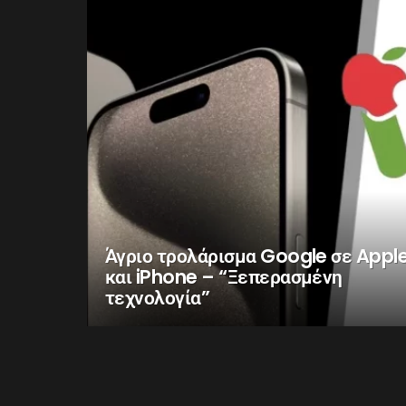
Άγριο τρολάρισμα Google σε Appl
και iPhone – “Ξεπερασμένη
τεχνολογία”