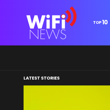
10
TOP
You are here:
LATEST STORIES