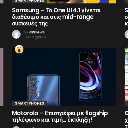
SMARTPHONES
Samsung – Το One UI 4.1 γίνεται
S
διαθέσιμο και στις mid-range
σ
συσκευές της
κ
by
wifinews
πριν 4 χρόνια
SMARTPHONES
Motorola – Επιστρέφει με flagship
G
τηλέφωνο και τιμή… έκπληξη!
χ