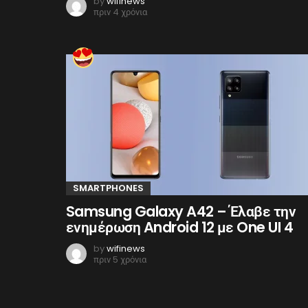
by
wifinews
πριν 4 χρόνια
SMARTPHONES
Samsung Galaxy A42 – Έλαβε την
ενημέρωση Android 12 με One UI 4
by
wifinews
πριν 5 χρόνια