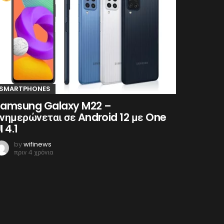
SMARTPHONES
amsung Galaxy M22 –
νημερώνεται σε Android 12 με One
I 4.1
by
wifinews
πριν 4 χρόνια