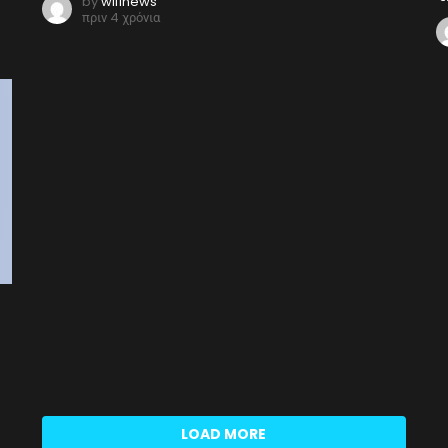
by
wifinews
πριν 4 χρόνια
LOAD MORE