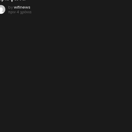
by
wifinews
πριν 4 χρόνια