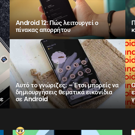
Android 12: Πώς λειτουργεί ο
Π
πίνακας απορρήτου
κ
Αυτό το γνώριζες; – Έτσι μπορείς να
Ο
δημιουργήσεις θεματικά εικονίδια
ε
τε
σε Android
γ