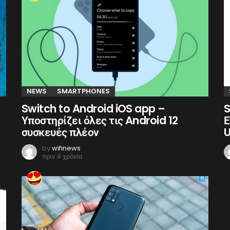
NEWS
SMARTPHONES
Switch to Android iOS app –
S
Υποστηρίζει όλες τις Android 12
Ε
συσκευές πλέον
U
by
wifinews
πριν 4 χρόνια