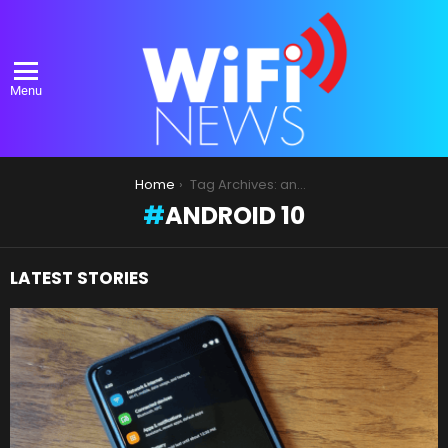
Menu
You are here:
Home
Tag Archives: android 10
ANDROID 10
LATEST STORIES