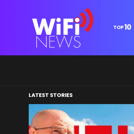
10
TOP
You are here:
LATEST STORIES