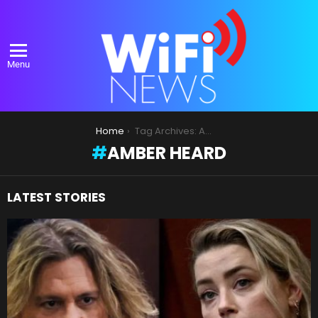
Menu
You are here:
Home
Tag Archives: Amber Heard
AMBER HEARD
LATEST STORIES