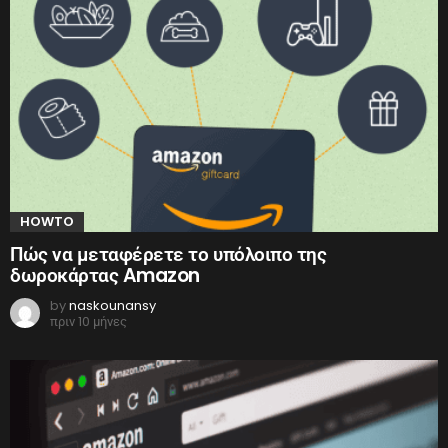
HOWTO
Πώς να μεταφέρετε το υπόλοιπο της
δωροκάρτας Amazon
by
naskounansy
πριν 10 μήνες