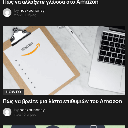
Πώς να αλλάξετε γλώσσα στο Amazon
by
naskounansy
πριν 10 μήνες
HOWTO
Πώς να βρείτε μια λίστα επιθυμιών του Amazon
by
naskounansy
πριν 10 μήνες