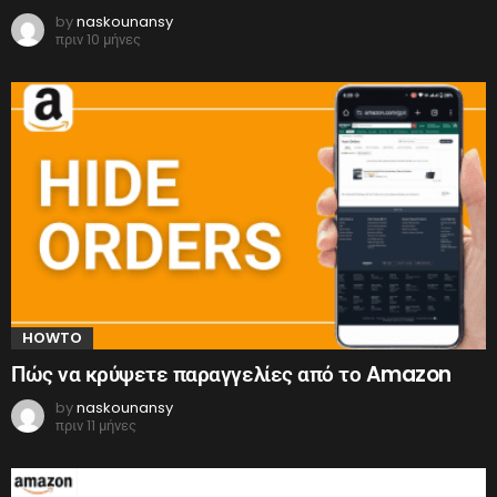
by
naskounansy
πριν 10 μήνες
HOWTO
Πώς να κρύψετε παραγγελίες από το Amazon
by
naskounansy
πριν 11 μήνες