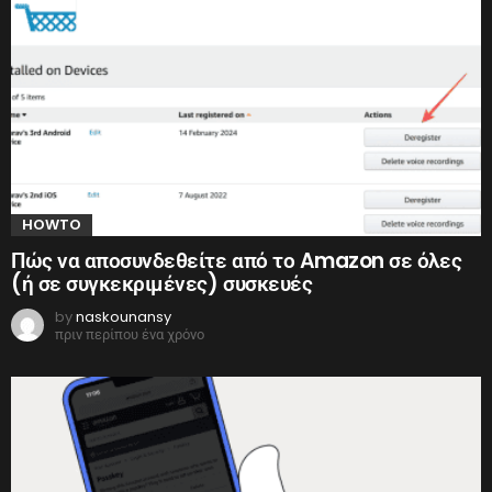
HOWTO
Πώς να αποσυνδεθείτε από το Amazon σε όλες
(ή σε συγκεκριμένες) συσκευές
by
naskounansy
πριν περίπου ένα χρόνο