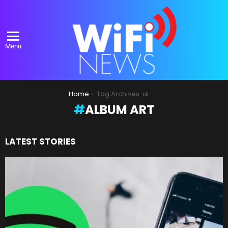
Menu
You are here:
Home
Tag Archives: album art
ALBUM ART
LATEST STORIES