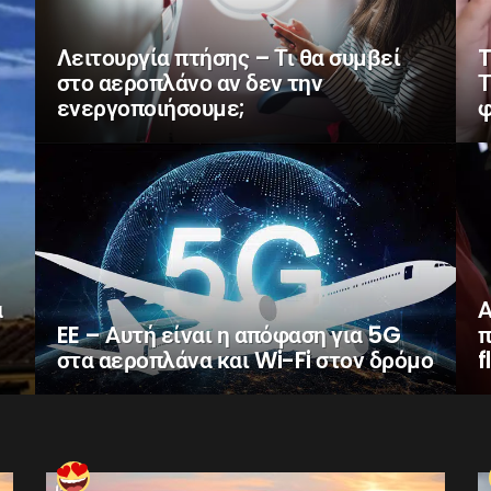
Λειτουργία πτήσης – Τι θα συμβεί
T
στο αεροπλάνο αν δεν την
Τ
ενεργοποιήσουμε;
φ
α
Α
EE – Αυτή είναι η απόφαση για 5G
π
στα αεροπλάνα και Wi-Fi στον δρόμο
f