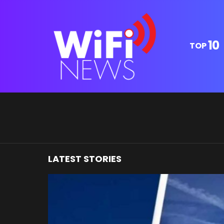
10
TOP
You are here:
LATEST STORIES