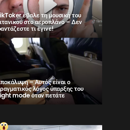
ikToker έβαλε τη μουσική του
ιτανικού στο αεροπλάνο – Δεν
αντάζεστε τι έγινε!
ποκάλυψη – Αυτός είναι ο
ραγματικός λόγος ύπαρξης του
light mode όταν πετάτε