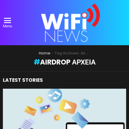
Menu
You are here:
Home
Tag Archives: AirDrop αρχεία
AIRDROP ΑΡΧΕΊΑ
LATEST STORIES