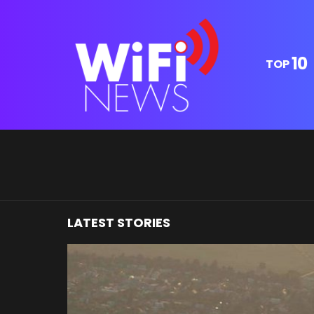
10
TOP
You are here:
LATEST STORIES