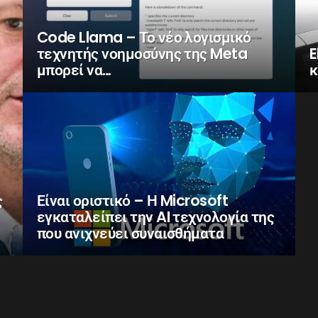
Code Llama – Το νέο λογισμικό
τεχνητής νοημοσύνης της Meta
E
μπορεί να…
κ
ς
Είναι οριστικό – Η Microsoft
εγκαταλείπει την AI τεχνολογία της
που ανιχνεύει συναισθήματα